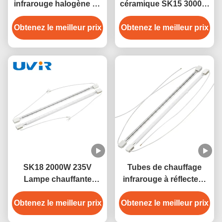
infrarouge halogène au
céramique SK15 3000W
quartz de 400 V à 3000
400V pour chauffage
Obtenez le meilleur prix
W avec base SK15
Obtenez le meilleur prix
industriel
SK18 2000W 235V
Tubes de chauffage
Lampe chauffante
infrarouge à réflecteur
infrarouge quartz pour
blanc de 2500 W à 400 V
Obtenez le meilleur prix
séchage industriel
Obtenez le meilleur prix
pour machines à
souffler