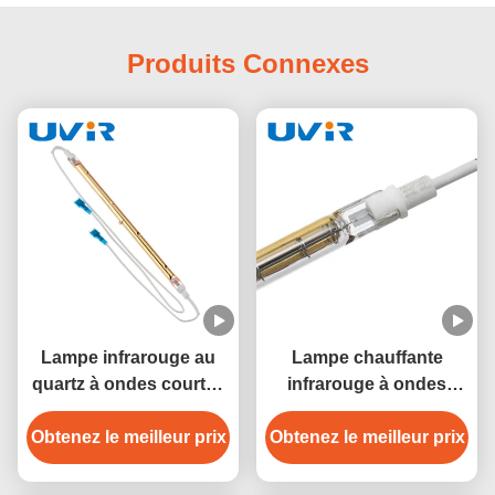
Produits Connexes
Lampe infrarouge au
Lampe chauffante
quartz à ondes courtes
infrarouge à ondes
220V 500W pour sauna
courtes à base RS
Obtenez le meilleur prix
et chauffage industriel
Obtenez le meilleur prix
dorée 500W 230V