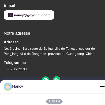
E-mail
nancy@gdyouhui.com
Notre adresse
Adresse
No. 3 usine, 1ère route de Buling, ville de Tangxia, secteur de
Pengjiang, ville de Jiangmen, province du Guangdong, Chine
Télégramme
86-0750-3210960
Nancy
Politique de confidentialité
|
Plan du site
8:08 PM
Chine Bonne qualité Lampes d'halogène d'IR Le fournisseur.