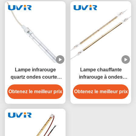
Lampe infrarouge
Lampe chauffante
quartz ondes courtes
infrarouge à ondes
500W 230V pour
courtes R7S 1200W
Obtenez le meilleur prix
chauffage industriel
Obtenez le meilleur prix
220V