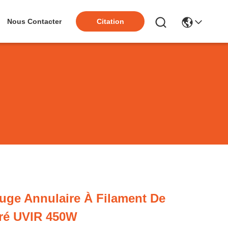
Nous Contacter
Citation
uge Annulaire À Filament De
ré UVIR 450W