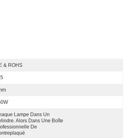
E & ROHS
15
mm
50W
haque Lampe Dans Un 
lindre. Alors Dans Une Boîte 
ofessionnelle De 
ontreplaqué