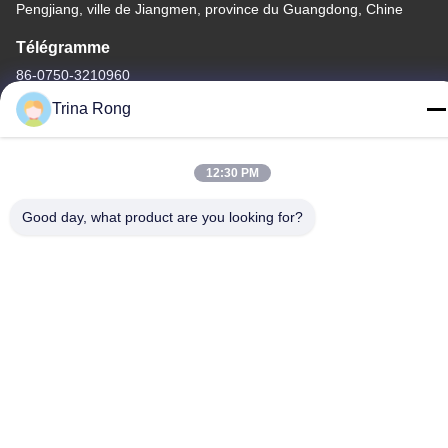
Pengjiang, ville de Jiangmen, province du Guangdong, Chine
Télégramme
86-0750-3210960
Trina Rong
12:30 PM
Politique de confidentialité
|
Plan du site
Good day, what product are you looking for?
Chine Bonne qualité Lampes d'halogène d'IR Le fournisseur.
-2026 Guangdong Youhui Technology Co., Ltd. Tous les droits
réservés.