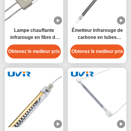
Lampe chauffante
Émetteur infrarouge de
infrarouge en fibre de
carbone en tubes
carbone linéaire, longue
jumeaux en quartz
Obtenez le meilleur prix
durée de vie 5000H
Obtenez le meilleur prix
revêtus d'or 15x33 mm