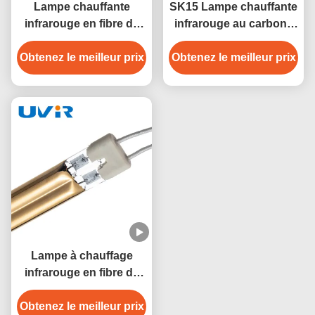
Lampe chauffante
SK15 Lampe chauffante
infrarouge en fibre de
infrarouge au carbone
carbone R7S 2000W
5000h de garantie 55-
Obtenez le meilleur prix
avec revêtement or
Obtenez le meilleur prix
575V
Lampe à chauffage
infrarouge en fibre de
carbone dorée 380V
Obtenez le meilleur prix
4800W