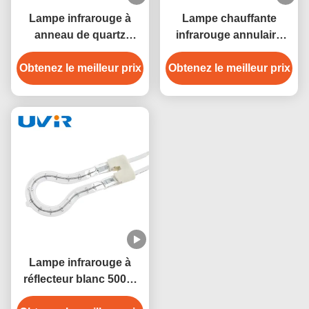
Lampe infrarouge à
Lampe chauffante
anneau de quartz
infrarouge annulaire
1950W 208V pour
450W, tube en verre de
Obtenez le meilleur prix
chauffage industriel
Obtenez le meilleur prix
quartz de 8mm
Lampe infrarouge à
réflecteur blanc 500W
pour chauffage