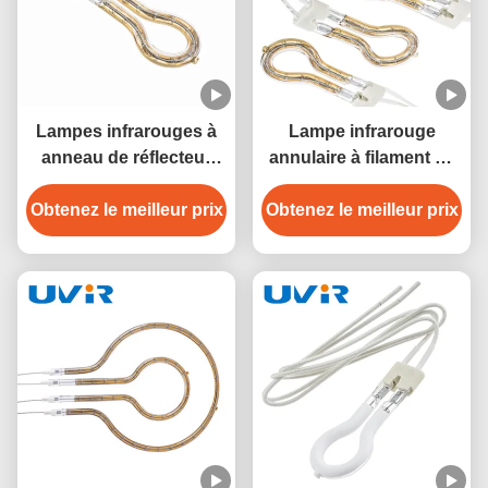
Lampes infrarouges à
Lampe infrarouge
anneau de réflecteur
annulaire à filament de
doré personnalisables
tungstène doré UVIR
Obtenez le meilleur prix
avec garantie d'un an
Obtenez le meilleur prix
450W
pour les applications
industrielles