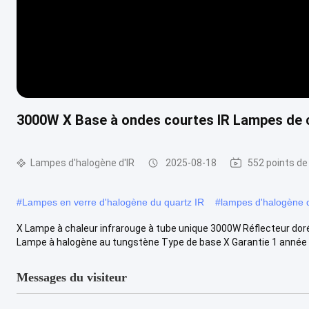
3000W X Base à ondes courtes IR Lampes de 
Lampes d'halogène d'IR
2025-08-18
552 points de
#
Lampes en verre d'halogène du quartz IR
#
lampes d'halogène 
X Lampe à chaleur infrarouge à tube unique 3000W Réflecteur doré 
Lampe à halogène au tungstène Type de base X Garantie 1 année C
Messages du visiteur