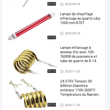
Lampes d'halogène d'IR
00:33
2025-08-18
Lampe de chauffage
infrarouge au quartz ruby
1500 mm R7ST
Lampes d'halogène d'IR
2025-08-18
00:22
Lampe infrarouge à
anneau d'or avec 100-
7600W de puissance et
tube de quartz de 8-14
mm pour un chauffage
efficace
Ring Infrared Lamps
00:16
2025-11-20
24-575V Tension 39-
600mm Diamètre
extérieur 1100-2600°C
Température du filament
Anneau Lampe infrarouge
Circulaire tube de
Ring Infrared Lamps
00:16
2025-11-20
chauffage infrarouge