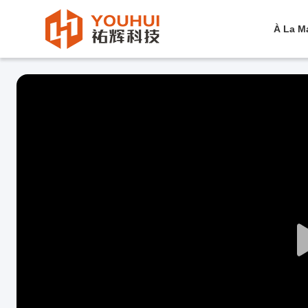
À La M