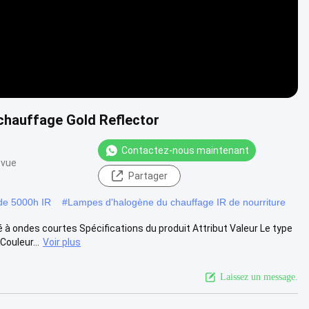
chauffage Gold Reflector
Contactez-nous maintenant
 vue
Partager
de 5000h IR
#
Lampes d'halogène du chauffage IR de nourriture
à ondes courtes Spécifications du produit Attribut Valeur Le type
ouleur...
Voir plus
Laissez un message.