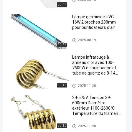
00:44
Lampe germicide UVC
16W 2 broches 288mm
pour purificateurs d'air
en
Lampe germicide UV-C
2025-08-19
00:36
Lampe infrarouge à
anneau d'or avec 100-
7600W de puissance et
tube de quartz de 8-14
mm pour un chauffage
efficace
Ring Infrared Lamps
00:16
2025-11-20
24-575V Tension 39-
600mm Diamètre
extérieur 1100-2600°C
Température du filament
Anneau Lampe infrarouge
Circulaire tube de
Ring Infrared Lamps
00:16
2025-11-20
chauffage infrarouge