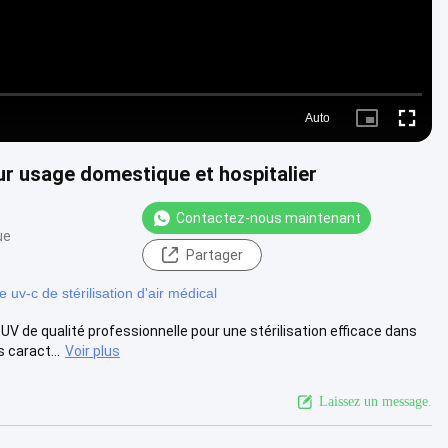
Auto
Picture-
Fullscre
in-
Picture
r usage domestique et hospitalier
Contactez-nous maintenant
ue
Partager
 uv-c de stérilisation d'air médical
de qualité professionnelle pour une stérilisation efficace dans
 caract...
Voir plus
Laissez un message.