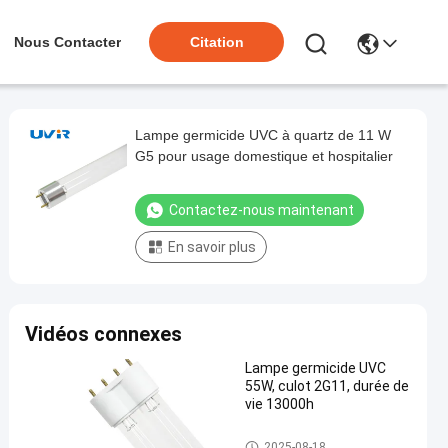
Nous Contacter
Citation
Lampe germicide UVC à quartz de 11 W
G5 pour usage domestique et hospitalier
Contactez-nous maintenant
En savoir plus
Vidéos connexes
Lampe germicide UVC
55W, culot 2G11, durée de
vie 13000h
Lampe germicide UV-C
2025-08-18