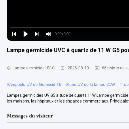
Loaded
:
0%
0:00
/
0:00
Play
Play
Play
Mute
Current
Duration
next
next
Lampe germicide UVC à quartz de 11 W G5 pou
Time
Lampe germicide UV-C
2025-08-19
66 points de v
#
Ampoule UV de Germicid T5
#
tube UV de la lampe 21W
#
Tube
Lampes germicides UV G5 à tube de quartz 11W Lampe germicide UV 
les maisons, les hôpitaux et les espaces commerciaux. Principales
Messages du visiteur