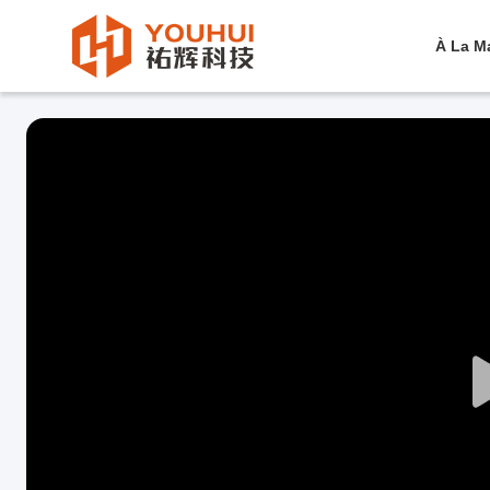
À La M