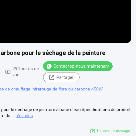
rbone pour le séchage de la peinture
Contactez-nous maintenant
294 points de
vue
Partager
pe de chauffage infrarouge de fibre du carbone 450W
our le séchage de peinture à base d'eau Spécifications du produit
 du ....
Voir plus
Laissez un message.