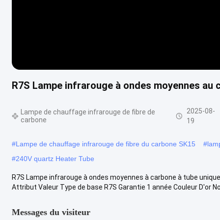
R7S Lampe infrarouge à ondes moyennes au ca
2025-08-
Lampe de chauffage infrarouge de fibre de
carbone
19
#
Lampe de chauffage infrarouge de fibre du carbone SK15
#
lam
#
240V quartz Heater Tube
R7S Lampe infrarouge à ondes moyennes à carbone à tube unique p
Attribut Valeur Type de base R7S Garantie 1 année Couleur D'or Nom
Messages du visiteur