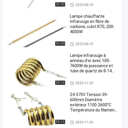
Lampes d'infrarouge de quart
00:30
2025-08-18
z
Lampe chauffante
infrarouge en fibre de
carbone, culot R7S, 200-
4000W
Lampe de chauffage infraroug
00:44
2025-08-19
e de fibre de carbone
Lampe infrarouge à
anneau d'or avec 100-
7600W de puissance et
tube de quartz de 8-14
mm pour un chauffage
efficace
Ring Infrared Lamps
00:16
2025-11-20
24-575V Tension 39-
600mm Diamètre
extérieur 1100-2600°C
Température du filament
Anneau Lampe infrarouge
Circulaire tube de
Ring Infrared Lamps
00:16
2025-11-20
chauffage infrarouge