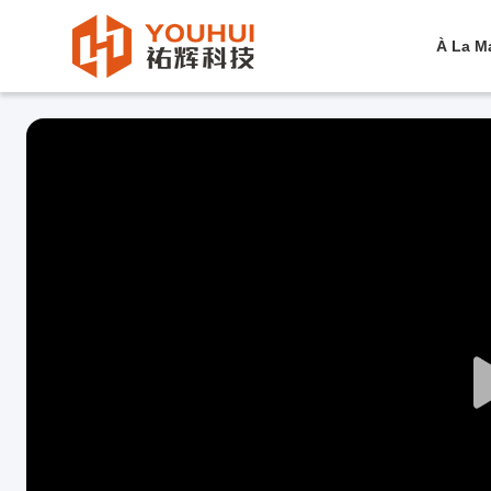
À La M