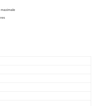
ie maximale
ures