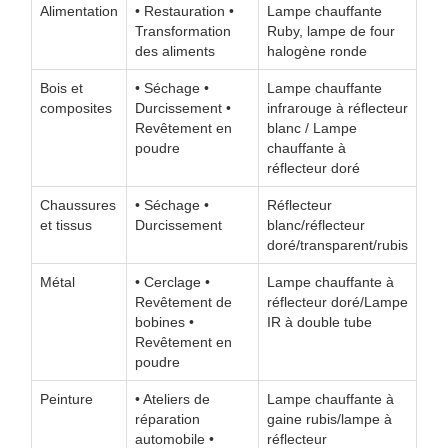
Alimentation
• Restauration •
Lampe chauffante
Transformation
Ruby, lampe de four
des aliments
halogène ronde
Bois et
• Séchage •
Lampe chauffante
composites
Durcissement •
infrarouge à réflecteur
Revêtement en
blanc / Lampe
poudre
chauffante à
réflecteur doré
Chaussures
• Séchage •
Réflecteur
et tissus
Durcissement
blanc/réflecteur
doré/transparent/rubis
Métal
• Cerclage •
Lampe chauffante à
Revêtement de
réflecteur doré/Lampe
bobines •
IR à double tube
Revêtement en
poudre
Peinture
• Ateliers de
Lampe chauffante à
réparation
gaine rubis/lampe à
automobile •
réflecteur