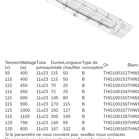
Tension
Wattage
Tube
Durée
Longueur
Type de
Or
Blanc
(v)
(w)
jumeau
totale
chauffée
conception
55
400
11x23
115
50
B
THG100151
THW1
115
400
11x23
115
50
B
THG100152
THW1
115
450
11x23
70
25
B
THG100153
THW1
115
450
11x23
72
25
B
THG100154
THW1
115
600
11x23
145
80
B
THG100155
THW1
115
900
11x23
170
115
B
THG100156
THW1
115
1000
11x23
192
127
B
THG100157
THW1
115
1100
11x23
205
140
B
THG100158
THW1
120
700
11x23
140
89
B
THG100159
THW1
120
800
11x23
167
102
B
THG100160
THW1
Si le paramètre ne vous convient pas, veuillez nous contacter.