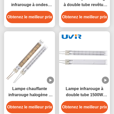
infrarouge à ondes
à double tube revêtue
courtes dorées de
d'or 450W 230V
Obtenez le meilleur prix
3500W pour
Obtenez le meilleur prix
équipement de séchage
Lampe chauffante
Lampe infrarouge à
infrarouge halogène à
double tube 1500W
double tube de 1200W,
Nichrome 230V
Obtenez le meilleur prix
revêtement or
Obtenez le meilleur prix
Revêtement blanc