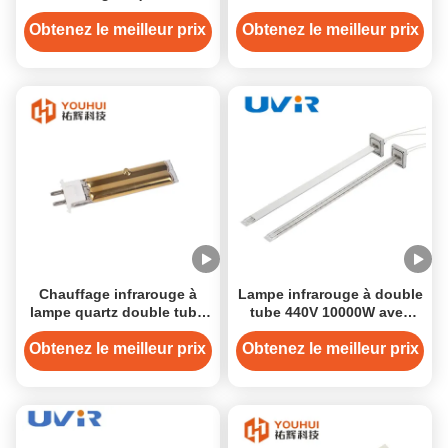
double tube 55V 400W
revêtement blanc 250W
115V
Obtenez le meilleur prix
Obtenez le meilleur prix
Chauffage infrarouge à
Lampe infrarouge à double
lampe quartz double tube
tube 440V 10000W avec
420W 120V pour séchage
réflecteur blanc
industriel
Obtenez le meilleur prix
Obtenez le meilleur prix