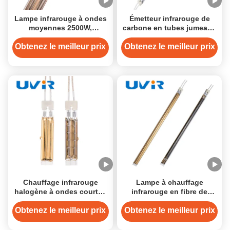
Lampe infrarouge à ondes
Émetteur infrarouge de
moyennes 2500W,
carbone en tubes jumeaux
revêtement or, tube quartz
en quartz revêtus d'or
415V
15x33 mm
Obtenez le meilleur prix
Obtenez le meilleur prix
Chauffage infrarouge
Lampe à chauffage
halogène à ondes courtes
infrarouge en fibre de
de 1100W pour machines à
carbone double tube
plaquer les chants
recouverte d'or de 3500 W
Obtenez le meilleur prix
Obtenez le meilleur prix