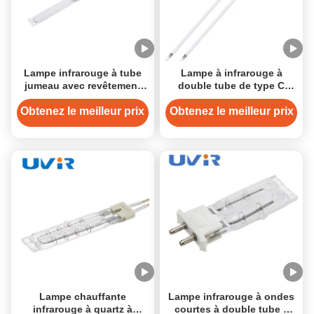
Lampe infrarouge à tube
Lampe à infrarouge à
jumeau avec revêtement
double tube de type C
céramique blanc, temps de
6670W 11x23 mm
chauffe rapide de 2s et
revêtement blanc
Obtenez le meilleur prix
Obtenez le meilleur prix
puissance de 200-4000W
Lampe chauffante
Lampe infrarouge à ondes
infrarouge à quartz à
courtes à double tube à