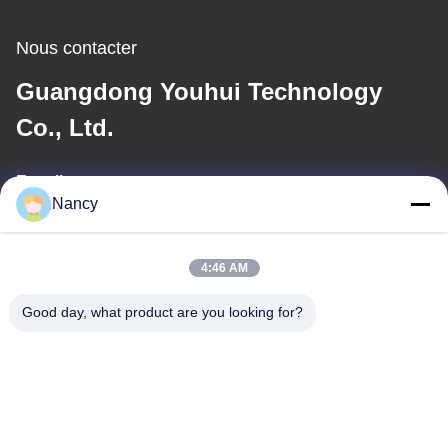
Nous contacter
Guangdong Youhui Technology
Co., Ltd.
E-mail
Nancy
nancy@gdyouhui.com
4:46 AM
Notre adresse
Good day, what product are you looking for?
Adresse
No. 3 usine, 1ère route de Buling, ville de Tangxia, secteur de
Pengjiang, ville de Jiangmen, province du Guangdong, Chine
Télégramme