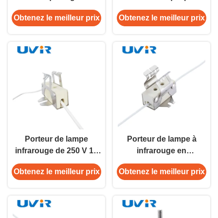
15x33mm pour tube
appareil de chauffage à
Obtenez le meilleur prix
Obtenez le meilleur prix
double ondes courtes
tubes jumeaux 250V
10A
Porteur de lampe
Porteur de lampe à
infrarouge de 250 V 10
infrarouge en
A avec pinceau en
céramique de 250 V à 5
Obtenez le meilleur prix
Obtenez le meilleur prix
aluminium céramique
KV pour appareils de
chauffage