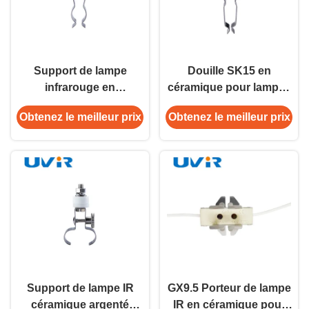
Support de lampe
Douille SK15 en
infrarouge en
céramique pour lampes
céramique SC05 en
infrarouges de
Obtenez le meilleur prix
Obtenez le meilleur prix
aluminium pour lampes
chauffage
jumelles à ondes
moyennes
Support de lampe IR
GX9.5 Porteur de lampe
céramique argenté
IR en céramique pour