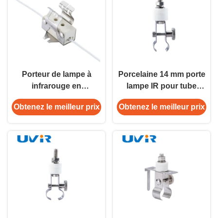
Porteur de lampe à
Porcelaine 14 mm porte
infrarouge en
lampe IR pour tube
céramique K525K 10A
jumeau à ondes courtes
Obtenez le meilleur prix
Obtenez le meilleur prix
250V