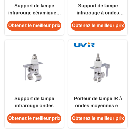
Support de lampe
Support de lampe
infrarouge céramique à
infrarouge à ondes
double tube 11x23mm
moyennes en acier
Obtenez le meilleur prix
Obtenez le meilleur prix
pour ondes courtes
inoxydable GJ0002L
11x23mm
Support de lampe
Porteur de lampe IR à
infrarouge ondes
ondes moyennes en
moyennes 15x33mm
acier inoxydable à base
Obtenez le meilleur prix
Obtenez le meilleur prix
Céramique Aluminium
blanche de 10 mm
Double Tube