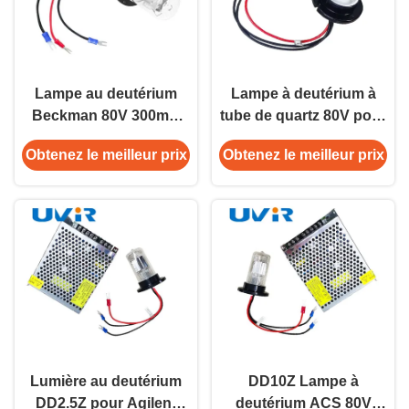
Lampe au deutérium
Lampe à deutérium à
Beckman 80V 300mA
tube de quartz 80V pour
Spectrophotomètre UV
spectroscopie UV
Obtenez le meilleur prix
Obtenez le meilleur prix
Vis
Lumière au deutérium
DD10Z Lampe à
DD2.5Z pour Agilent
deutérium ACS 80V