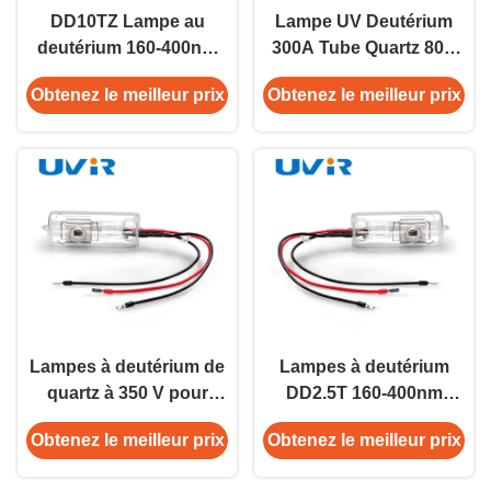
DD10TZ Lampe au
Lampe UV Deutérium
deutérium 160-400nm
300A Tube Quartz 80V
Tube de quartz 80V
pour Instruments HPLC
Obtenez le meilleur prix
Obtenez le meilleur prix
2500h
Lampes à deutérium de
Lampes à deutérium
quartz à 350 V pour
DD2.5T 160-400nm
instruments d'analyse
350V pour les
Obtenez le meilleur prix
Obtenez le meilleur prix
instruments HPLC