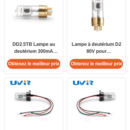
DD2.5TB Lampe au
Lampe à deutérium D2
deutérium 300mA
80V pour
Quartz à base
spectrophotomètre UV-
Obtenez le meilleur prix
Obtenez le meilleur prix
métallique
Vis