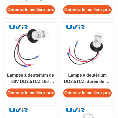
HPLC DAD/VWD D2
300mA Quartz Durée de
Obtenez le meilleur prix
Obtenez le meilleur prix
vie 1000h
Lampes à deutérium de
Lampe à deutérium
80V DD2.5TCZ 160-
DD2.5TCZ, durée de vie
400nm Tubes à quartz
2500h, 80V, pour
Obtenez le meilleur prix
Obtenez le meilleur prix
Durée de vie 2500h
spectroscopie UV
HPLC