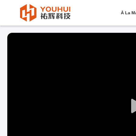
À La M