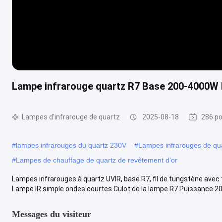
Lampe infrarouge quartz R7 Base 200-4000W 
Lampes d'infrarouge de quartz
2025-08-18
286 po
#
lampes infrarouges du quartz 230V
#
Lampes infrarouges de qu
#
Lampes de chauffage de quartz de revêtement d'or
Lampes infrarouges à quartz UVIR, base R7, fil de tungstène avec t
Lampe IR simple ondes courtes Culot de la lampe R7 Puissance 200
Messages du visiteur