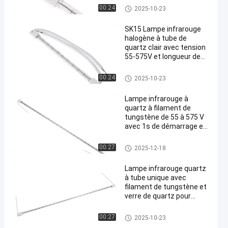
de vie de 5000h pour le
Lampes d'infrarouge de quart
00:24
2025-10-23
chauffage industriel
z
SK15 Lampe infrarouge
halogène à tube de
quartz clair avec tension
55-575V et longueur de
chauffage 50-1500mm
pour chauffage rapide en
Lampes d'infrarouge de quart
00:24
2025-10-23
réponse à 1s
z
Lampe infrarouge à
quartz à filament de
tungstène de 55 à 575 V
avec 1s de démarrage et
5000h de durée de vie
pour le chauffage
Lampes d'infrarouge de quart
00:27
2025-12-18
industriel
z
Lampe infrarouge quartz
à tube unique avec
filament de tungstène et
verre de quartz pour
applications industrielles
Lampes d'infrarouge de quart
00:27
2025-10-23
z