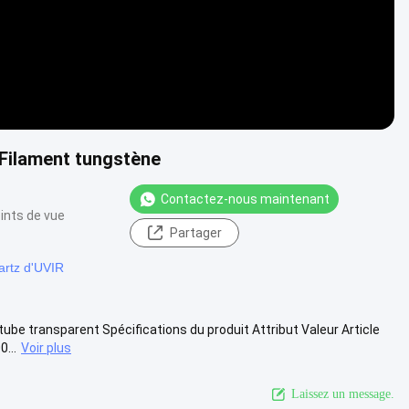
Filament tungstène
Contactez-nous maintenant
ints de vue
Partager
artz d'UVIR
ube transparent Spécifications du produit Attribut Valeur Article
...
Voir plus
Laissez un message.