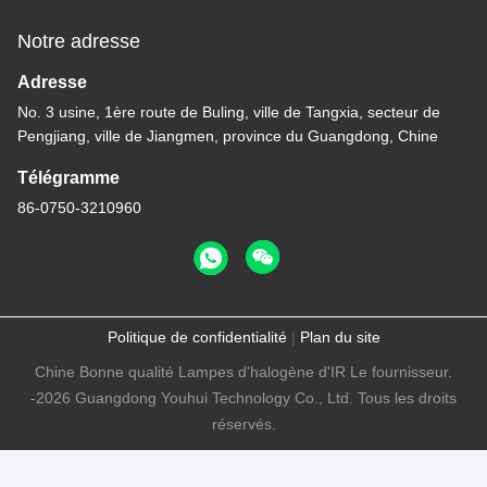
Notre adresse
Adresse
No. 3 usine, 1ère route de Buling, ville de Tangxia, secteur de
Pengjiang, ville de Jiangmen, province du Guangdong, Chine
Télégramme
86-0750-3210960
Politique de confidentialité
|
Plan du site
Chine Bonne qualité Lampes d'halogène d'IR Le fournisseur.
-2026 Guangdong Youhui Technology Co., Ltd. Tous les droits
réservés.