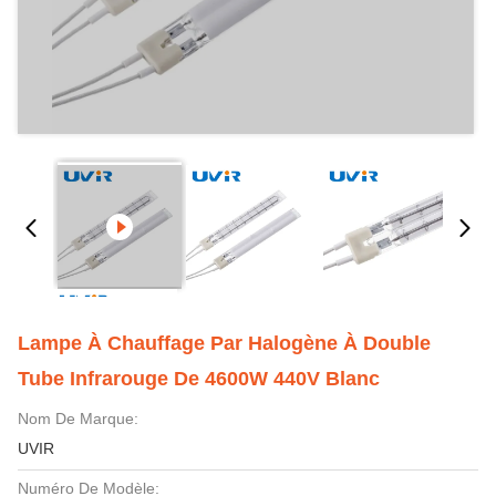
Lampe À Chauffage Par Halogène À Double
Tube Infrarouge De 4600W 440V Blanc
Nom De Marque:
UVIR
Numéro De Modèle: