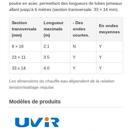
poutre en acier, permettant des longueurs de tubes jumeaux
allant jusqu'à 6 mètres (section transversale: 33 × 14 mm).
Section
Longueur
- Des
En ondes
transversale
maximale
ondes
moyennes
(mm)
(m)
courtes.
8 × 18
2.1
N
Y
23 × 11
3.5
Y
Y
33 x 14
4.0
Y
Y
Les dimensions du chauffe-eau dépendent de la relation
tension/wattage requise.
Modèles de produits