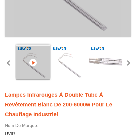
Lampes Infrarouges À Double Tube À
Revêtement Blanc De 200-6000w Pour Le
Chauffage Industriel
Nom De Marque:
UVIR