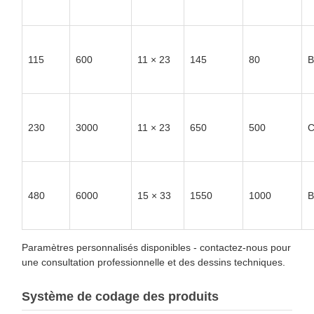
115
600
11 × 23
145
80
B
230
3000
11 × 23
650
500
480
6000
15 × 33
1550
1000
B
Paramètres personnalisés disponibles - contactez-nous pour
une consultation professionnelle et des dessins techniques.
Système de codage des produits