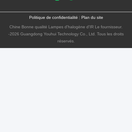
Politique de confidentialité
|
Plan du site
Chine Bonne qualité Lampes d'halogène d'IR Le fournisseur.
-2026 Guangdong Youhui Technology Co., Ltd. Tous les droits
réservés.