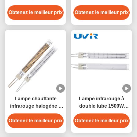
courtes dorées de
d'or 450W 230V
Obtenez le meilleur prix
3500W pour
Obtenez le meilleur prix
équipement de séchage
Lampe chauffante
Lampe infrarouge à
infrarouge halogène à
double tube 1500W
double tube de 1200W,
Nichrome 230V
Obtenez le meilleur prix
revêtement or
Obtenez le meilleur prix
Revêtement blanc