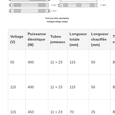
Puissance
Longueur
Longueur
Voltage
Tubes
T
électrique
totale
chauffée
(V)
jumeaux
c
(W)
(mm)
(mm)
55
400
11 × 23
115
50
B
115
400
11 × 23
115
50
B
115
450
11 × 23
70
25
B