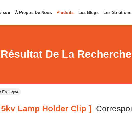
aison
À Propos De Nous
Produits
Les Blogs
Les Solutions
Résultat De La Recherche
t En Ligne
5kv Lamp Holder Clip ]
Corresp