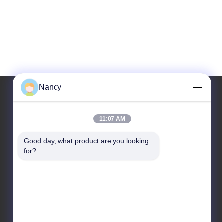
Nancy
Notre adresse
11:07 AM
Adresse
Good day, what product are you looking 
for?
No. 3 usine, 1ère route de Buling, ville de Tangxia,
secteur de Pengjiang, ville de Jiangmen, province
du Guangdong, Chine
Télégramme
86-0750-3210960